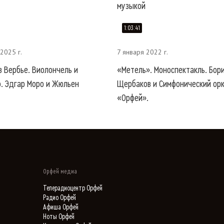
музыкой
1:03:41
2025 г.
7 января 2022 г.
в Вербье. Виолончель и
«Метель». Моноспектакль. Бор
. Эдгар Моро и Жюльен
Щербаков и Симфонический ор
«Орфей».
Орфей медиа
Телерадиоцентр Орфей
Радио Орфей
Афиша Орфей
Ноты Орфей