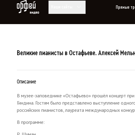
Видео Орфей
Наши сайты
Прямые тр
Великие пианисты в Остафьеве. Алексей Мель
Описание
В музее-заповеднике «Остафьево» прошёл концерт при
Гиндина. Гостям было представлено выступление одног
российских пианистов, лауреата международных конкур
В программе:
Р. Шуман