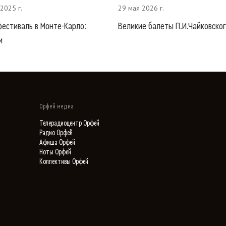
2025 г.
29 мая 2026 г.
естиваль в Монте-Карло:
Великие балеты П.И.Чайковско
м
Орфей медиа
Телерадиоцентр Орфей
Радио Орфей
Афиша Орфей
Ноты Орфей
Коллективы Орфей