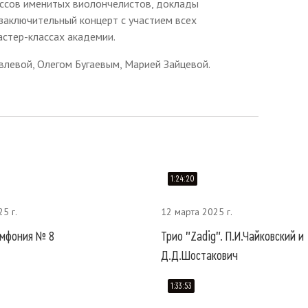
ассов именитых виолончелистов, доклады
заключительный концерт с участием всех
астер-классах академии.
влевой, Олегом Бугаевым, Марией Зайцевой.
1:24:20
5 г.
12 марта 2025 г.
имфония № 8
Трио "Zadig". П.И.Чайковский и
Д.Д.Шостакович
1:33:53