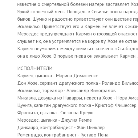
известие о смертельной болезни матери заставляет Хозе
Яркий солнечный день. Площадь в Севилье полна народ
быков. Шумно и радостно приветствуют они шествие г
Эскамильо. Приветствует его и Кармен. Ее влечет к жи
Мерседес предупреждают Кармен о грозящей опасности:
слушает их, она устремляется на корриду. Хозе ее ост
Кармен неумолима: между ними все кончено. «Свободно
она в лицо Хозе. В порыве гнева он закалывает Кармен..
ИСПОЛНИТЕЛИ:
Кармен, цыганка - Марина Домашенко
Дон Хозе, сержант драгунского полка - Роландо Вильяс
Эскамильо, тореадор - Александр Виноградов
Микаэла, девушка из Наварры, невеста Хозе - Нора Амс
Цунига, капитан драгунского полка - Кристоф Фишессер
Фраскита, цыганка - Сюзанна Креуш
Мерседес, цыганка - Джулия Ремпе
Данкайро, контрабандист - Жан Цинклер
Ремендадо, контрабандист - Густаво Пена