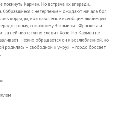
 покинуть Кармен. Но встреча их впереди...
а. Собравшиеся с нетерпением ожидают начала боя
ероев корриды, возглавляемое всеобщим любимцем
знерадостному, отважному Эскамильо. Фраскита и
 за ней неотступно следит Хозе. Но Кармен не
анавливает. Нежно обращается он к возлюбленной, но
й родилась – свободной и умру», – гордо бросает
.
он
еллем