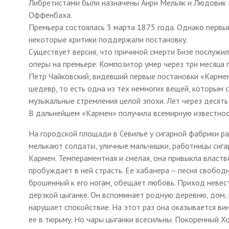
Либретистами были назначены Анри Мельяк и Людовик Г
Оффенбаха.
Премьера состоялась 3 марта 1875 года. Однако первы
некоторые критики поддержали постановку.
Существует версия, что причиной смерти Бизе послужи
оперы на премьере. Композитор умер через три месяца п
Пётр Чайковский, видевший первые постановки «Кармен»
шедевр, то есть одна из тех немногих вещей, которым 
музыкальные стремления целой эпохи. Лет через десять
В дальнейшем «Кармен» получила всемирную известност
На городской площади в Севилье у сигарной фабрики р
мелькают солдаты, уличные мальчишки, работницы сиг
Кармен. Темпераментная и смелая, она привыкла властв
пробуждает в ней страсть. Ее хабанера – песня свободн
брошенный к его ногам, обещает любовь. Приход невест
дерзкой цыганке. Он вспоминает родную деревню, дом,
нарушает спокойствие. На этот раз она оказывается ви
ее в тюрьму. Но чары цыганки всесильны. Покоренный Х