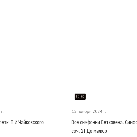
30:20
г.
15 ноября 2024 г.
леты П.И.Чайковского
Все симфонии Бетховена. Симф
соч. 21 До мажор