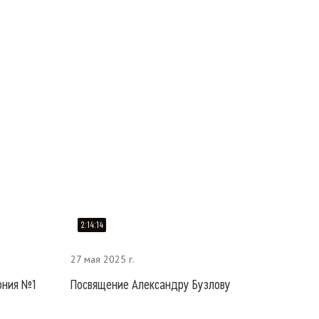
2:14:14
27 мая 2025 г.
ония №1
Посвящение Александру Бузлову