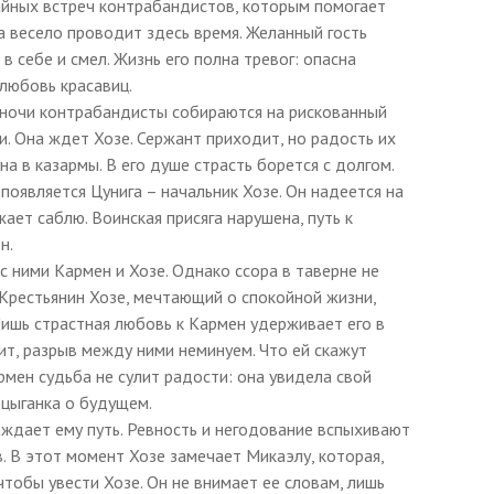
тайных встреч контрабандистов, которым помогает
а весело проводит здесь время. Желанный гость
в себе и смел. Жизнь его полна тревог: опасна
 любовь красавиц.
 ночи контрабандисты собираются на рискованный
и. Она ждет Хозе. Сержант приходит, но радость их
а в казармы. В его душе страсть борется с долгом.
является Цунига – начальник Хозе. Он надеется на
ает саблю. Воинская присяга нарушена, путь к
н.
с ними Кармен и Хозе. Однако ссора в таверне не
Крестьянин Хозе, мечтающий о спокойной жизни,
Лишь страстная любовь к Кармен удерживает его в
ит, разрыв между ними неминуем. Что ей скажут
рмен судьба не сулит радости: она увидела свой
 цыганка о будущем.
аждает ему путь. Ревность и негодование вспыхивают
. В этот момент Хозе замечает Микаэлу, которая,
чтобы увести Хозе. Он не внимает ее словам, лишь