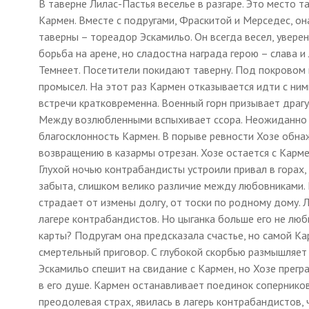
В таверне Лилас-Пастья веселье в разгаре. Это место 
Кармен. Вместе с подругами, Фраскитой и Мерседес, он
таверны – тореадор Эскамильо. Он всегда весел, уверен 
борьба на арене, но сладостна награда герою – слава и
Темнеет. Посетители покидают таверну. Под покровом
промысел. На этот раз Кармен отказывается идти с ним
встречи кратковременна. Военный горн призывает драгун
Между возлюбленными вспыхивает ссора. Неожиданно по
благосклонность Кармен. В порыве ревности Хозе обнаж
возвращению в казармы отрезан. Хозе остается с Карме
Глухой ночью контрабандисты устроили привал в горах, 
забыта, слишком велико различие между любовниками. 
страдает от измены долгу, от тоски по родному дому. 
лагере контрабандистов. Но цыганка больше его не люб
карты? Подругам она предсказала счастье, но самой Ка
смертельный приговор. С глубокой скорбью размышляет
Эскамильо спешит на свидание с Кармен, но Хозе прегр
в его душе. Кармен останавливает поединок соперников
преодолевая страх, явилась в лагерь контрабандистов, 