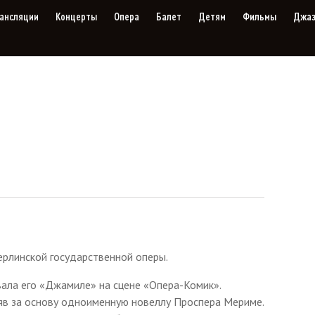
ансляции
Концерты
Опера
Балет
Детям
Фильмы
Джа
ерлинской государственной оперы.
вала его «Джамиле» на сцене «Опера-Комик».
яв за основу одноименную новеллу Проспера Мериме.