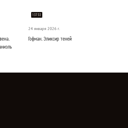
1:37:32
24 января 2026 г.
вена.
Гофман. Эликсир теней
аниэль