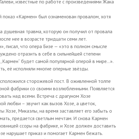
алеви, известные по работе с произведениями Жака
й показ «Кармен» был ознаменован провалом, хотя
ла душевная травма, которую он получил от провала
осле нее в возрасте тридцати семи лет.
, писал, что опера Бизе — «это в полном смысле
суждено отразить в себе в сильнейшей степени
 „Кармен“ будет самой популярной оперой в мире…».
ь, её исполняли многие оперные звёзды.
асположился сторожевой пост. В оживленной толпе
арной фабрики со своими возлюбленными. Появляется
овать над всеми. Встреча с драгуном Хозе
ой любви – звучит как вызов Хозе, а цветок,
ы Хозе, Микаэлы, на время заставляет его забыть о
 мать, предается светлым мечтам. И снова Кармен
новницей ссоры на фабрике, и Хозе должен доставить
озе нарушает приказ и помогает Кармен бежать.