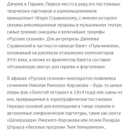
Дягилев в Париже. Первое место в ряду его постоянных
творческих партнеров и единомышленников
принадлежит Игорю Стравинскому, с именем которого
связаны революционные прорывы в музыкальном театре,
самые громкие скандалы и величайшие триумфы
«Русских сезонов». Для антрепризы Дягилева
Стравинский в частности написал балет «Пульчинелла»,
основанный на рукописях итальянских композиторов
XVIII века, а позже из фрагментов балета составил
«Итальянскую сюиту» для скрипки и фортепиано.
В афишах «Русских сезонов» многократно появлялись
сочинения Николая Римского-Корсакова – будь то целые
оперы (как «Золотой петушок» в 1914 году) или сцены из
них, превращенные в хореографические постановки.
Нередко основой для воплощения в танце служили и
автономные симфонические партитуры, такие как сюита
«Шехеразада» Римского-Корсакова или поэма Рихарда
Штрауса «Веселые проделки Тиля Уленшпигеля»,