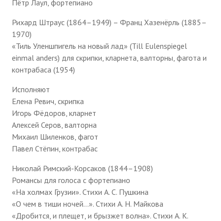
Пётр Лаул, фортепиано
Рихард Штраус (1864–1949) – Франц Хазенёрль (1885–
1970)
«Тиль Уленшпигель на новый лад» (Till Eulenspiegel
einmal anders) для скрипки, кларнета, валторны, фагота и
контрабаса (1954)
Исполняют
Елена Ревич, скрипка
Игорь Фёдоров, кларнет
Алексей Серов, валторна
Михаил Шиленков, фагот
Павел Стёпин, контрабас
Николай Римский-Корсаков (1844–1908)
Романсы для голоса с фортепиано
«На холмах Грузии». Стихи А. С. Пушкина
«О чем в тиши ночей...». Стихи А. Н. Майкова
«Дробится, и плещет, и брызжет волна». Стихи А. К.