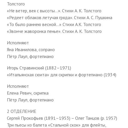
Толстого
«Не ветер, вея с высоты…». Стихи А. К. Толстого
«Редеет облаков летучая гряда». Стихи А. С. Пушкина
«То было раннею весной…» Стихи А.К. Толстого
«Звонче жаворонка пенье». Стихи А. К. Толстого
Исполняют
Яна Иванилова, сопрано
Пётр Лаул, фортепиано
Игорь Стравинский (1882–1971)
«Итальянская сюита» для скрипки и фортепиано (1934)
Исполняют
Елена Ревич, скрипка
Пётр Лаул, фортепиано
2 ОТДЕЛЕНИЕ
Сергей Прокофьев (1891–1953) – Олег Танцов (р. 1957)
Три пьесы из балета «Стальной скок» для флейты,