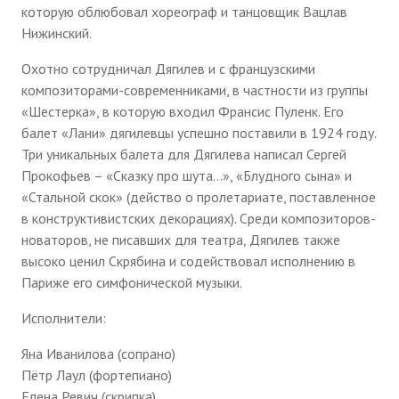
которую облюбовал хореограф и танцовщик Вацлав
Нижинский.
Охотно сотрудничал Дягилев и с французскими
композиторами-современниками, в частности из группы
«Шестерка», в которую входил Франсис Пуленк. Его
балет «Лани» дягилевцы успешно поставили в 1924 году.
Три уникальных балета для Дягилева написал Сергей
Прокофьев – «Сказку про шута…», «Блудного сына» и
«Стальной скок» (действо о пролетариате, поставленное
в конструктивистских декорациях). Среди композиторов-
новаторов, не писавших для театра, Дягилев также
высоко ценил Скрябина и содействовал исполнению в
Париже его симфонической музыки.
Исполнители:
Яна Иванилова (сопрано)
Пётр Лаул (фортепиано)
Елена Ревич (скрипка)