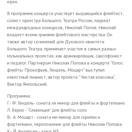
идеи.
В программе концерта участвует выдающийся флейтист,
солист оркестра Большого Театра России, лауреат
международных конкурсов, Николай Попов. Николай
владеет всеми гранями флейтового мастерства. Он
также автор сочинений для Духового квинтета
Большого Театра, принимает участие в самых разных
музыкальных проектах, как аранжировщик, саксофонист
и педагог. Партнером Николая Попова в концерте "Голос
флейты. Прокофьев, Гендель, Моцарт" выступил
известный пианист, автор проекта " Чистая классика",
Виктор Ямпольский.
Программа:
Г.- Ф. Гендель- соната ля минор для флейты и фортепиано
Л. Берио - "Секвенция" для флейты соло
В.- А. Моцарт - соната ми минор для скрипки и
фортепиано, переложение для флейты Николая Попова.
К.- Й. Андерсен - этюд N3