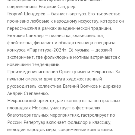
современницы Евдокии Сандлер.
Георгий Шендерёв — баянист-виртуоз. Его творчество
пронизано любовью к народному искусству, которое он
переосмыслил в рамках академической традиции.
Евдокия Сандлер — пианистка, клавесинистка,
флейтистка, финалист и обладательница спецприза
конкурса «Партитура-2024». Её музыка — дерзкий
эксперимент, где фольклорные мотивы встречаются с
новейшими тенденциями.
Произведения исполнил Оркестр имени Некрасова. За
пультом сменяли друг друга художественный
руководитель коллектива Евгений Волчков и дирижёр
Андрей Степаненко.
Некрасовский оркестр даёт концерты на центральных
площадках Москвы, участвует в фестивалях,
благотворительных мероприятиях, гастролирует по
России. Репертуар включает фольклор и классику,
мелодии народов мира, современные композиции.