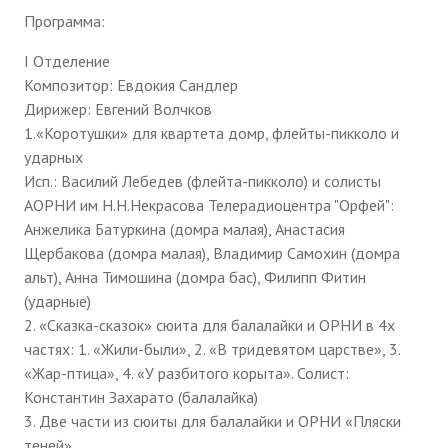
Программа:
I Отделение
Композитор: Евдокия Сандлер
Дирижер: Евгений Волчков
1.«Коротушки» для квартета домр, флейты-пикколо и
ударных
Исп.: Василий Лебедев (флейта-пикколо) и солисты
АОРНИ им Н.Н.Некрасова Телерадиоцентра "Орфей":
Анжелика Батуркина (домра малая), Анастасия
Щербакова (домра малая), Владимир Самохин (домра
альт), Анна Тимошина (домра бас), Филипп Фитин
(ударные)
2. «Сказка-сказок» сюита для балалайки и ОРНИ в 4х
частях: 1. «Жили-были», 2. «В тридевятом царстве», 3.
«Жар-птица», 4. «У разбитого корыта». Солист:
Константин Захарато (балалайка)
3. Две части из сюиты для балалайки и ОРНИ «Пляски
теней»