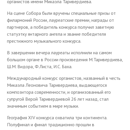
органистов имени Микаэла Таривердиева.
На сцене Собора были вручены специальные призы от
филармоний России, лауреатские премии, награды от
партнеров, а победитель конкурса получил заветную
статуэтку янтарного ангела и звание победителя
престижного музыкального конкурса.
В завершении вечера лауреаты исполнили на самом
большом органе в России произведения М.Таривердиева,
Ш.М. Видора, Ф.Листа, И.С. Баха.
Международный конкурс органистов, названный в честь
Микаэла Леоновича Таривердиева, выдающегося
композитора современности, и организованный его
супругой Верой Таривердиевой 26 лет назад, стал
значимым событием в мире музыки.
География XIV конкурса охватила три континента.
Полуфинал и финал традиционно прошли в