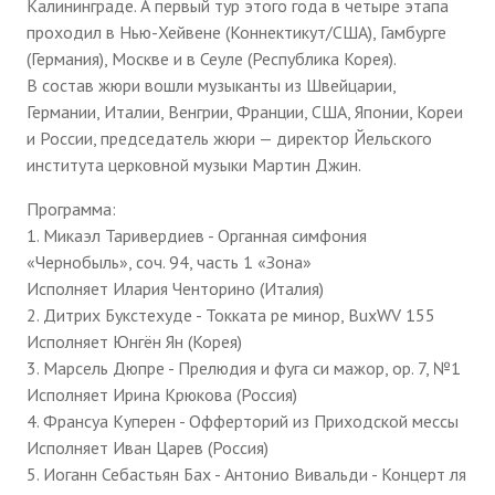
Калининграде. А первый тур этого года в четыре этапа
проходил в Нью-Хейвене (Коннектикут/США), Гамбурге
(Германия), Москве и в Сеуле (Республика Корея).
В состав жюри вошли музы­канты из Швейцарии,
Германии, Италии, Венгрии, Франции, США, Японии, Кореи
и России, председатель жюри — дирек­тор Йельского
института церковной му­зыки Мартин Джин.
Программа:
1. Микаэл Таривердиев - Органная симфония
«Чернобыль», соч. 94, часть 1 «Зона»
Исполняет Илария Ченторино (Италия)
2. Дитрих Букстехуде - Токката ре минор, BuxWV 155
Исполняет Юнгён Ян (Корея)
3. Марсель Дюпре - Прелюдия и фуга си мажор, op. 7, №1
Исполняет Ирина Крюкова (Россия)
4. Франсуа Куперен - Офферторий из Приходской мессы
Исполняет Иван Царев (Россия)
5. Иоганн Себастьян Бах - Антонио Вивальди - Концерт ля