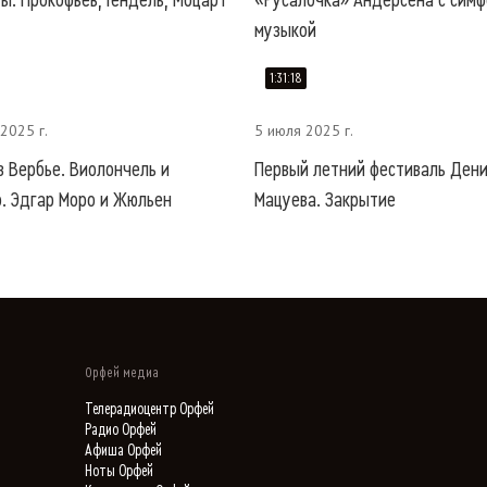
ты. Прокофьев, Гендель, Моцарт
«Русалочка» Андерсена с сим
музыкой
1:31:18
2025 г.
5 июля 2025 г.
в Вербье. Виолончель и
Первый летний фестиваль Ден
. Эдгар Моро и Жюльен
Мацуева. Закрытие
Орфей медиа
Телерадиоцентр Орфей
Радио Орфей
Афиша Орфей
Ноты Орфей