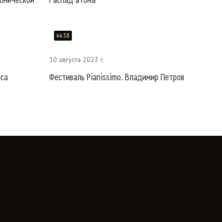
фонической
Распад атома
44:58
10 августа 2023 г.
иса
Фестиваль Pianissimo. Владимир Петров