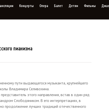
ансляции
Концерты
Опера
Балет
Детям
Фильмы
Джа
сского пианизма
ненному пути выдающегося музыканта, крупнейшего
колы Владимира Селивохина.
 представитель этого направления, встав в один ряд
андром Слободяником. В его интерпретациях, в
дно продолжение лучших традиций отечественного