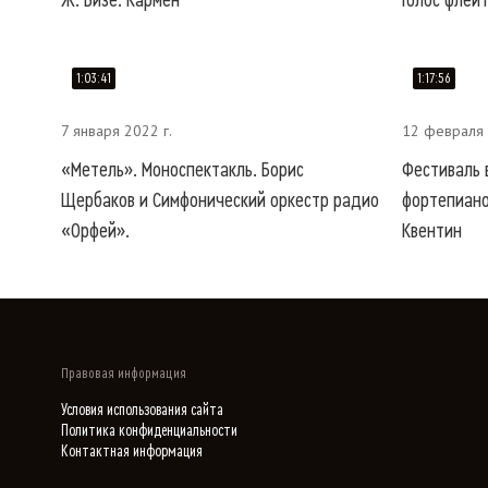
Ж. Бизе. Кармен
Голос флей
1:03:41
1:17:56
7 января 2022 г.
12 февраля 
«Метель». Моноспектакль. Борис
Фестиваль 
Щербаков и Симфонический оркестр радио
фортепиано
«Орфей».
Квентин
Правовая информация
Условия использования сайта
Политика конфиденциальности
Контактная информация